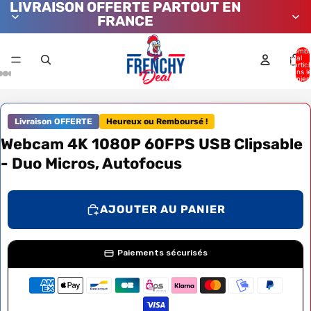
LIVRAISON OFFERTE PARTOUT EN
FRANCE
Nombr
total
d’artic
dans l
panier:
Livraison OFFERTE
Heureux ou Remboursé !
Webcam 4K 1080P 60FPS USB Clipsable
- Duo Micros, Autofocus
AJOUTER AU PANIER
Paiements sécurisés