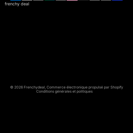
frenchy deal
F
R
E
N
C
Politique de remboursement
H
Politique de confidentialité
Y
Conditions d’utilisation
D
Politique d’expédition
E
Conditions générales de vente
A
L
Mentions légales
© 2026
Frenchydeal
,
Commerce électronique propulsé par Shopify
Conditions générales et politiques