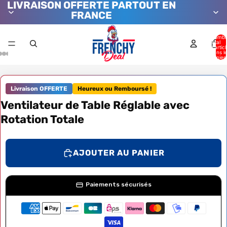
LIVRAISON OFFERTE PARTOUT EN
FRANCE
Nombr
total
d’artic
dans l
panier:
Livraison OFFERTE
Heureux ou Remboursé !
Ventilateur de Table Réglable avec
Rotation Totale
AJOUTER AU PANIER
Paiements sécurisés