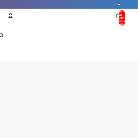
Nombre
total
d’articles
dans le
panier: 0
Compte
AUTRES OPTIONS DE CONNEXION
Commandes
Profil