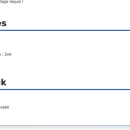
fage requis !
es
 : 3ml
ck
assée