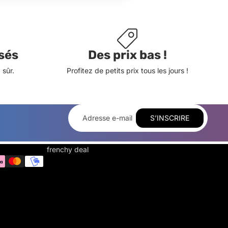
sés
Des prix bas !
sûr.
Profitez de petits prix tous les jours !
S’INSCRIRE
frenchy deal
F
R
E
N
C
H