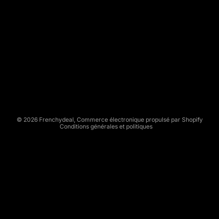
R
E
N
C
Politique de remboursement
H
Politique de confidentialité
Y
Conditions d’utilisation
D
Politique d’expédition
E
Conditions générales de vente
A
L
Mentions légales
© 2026
Frenchydeal
,
Commerce électronique propulsé par Shopify
Conditions générales et politiques