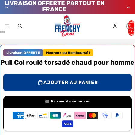
LIVRAISON OFFERTE PARTOUT EN
FRANCE
Nombr
total
d’artic
dans l
panier:
Livraison OFFERTE
Heureux ou Remboursé !
Pull Col roulé torsadé chaud pour homme
AJOUTER AU PANIER
Paiements sécurisés