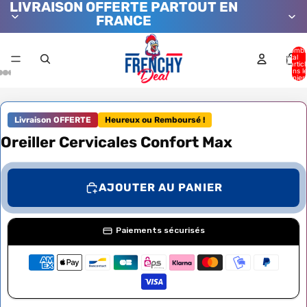
LIVRAISON OFFERTE PARTOUT EN
FRANCE
Nombr
total
d’artic
dans l
panier:
Livraison OFFERTE
Heureux ou Remboursé !
Oreiller Cervicales Confort Max
AJOUTER AU PANIER
Paiements sécurisés