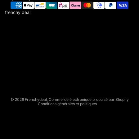
frenchy deal
F
R
E
N
C
Politique de remboursement
H
Politique de confidentialité
Y
Conditions d’utilisation
D
Politique d’expédition
E
Conditions générales de vente
A
L
Mentions légales
© 2026
Frenchydeal
,
Commerce électronique propulsé par Shopify
Conditions générales et politiques