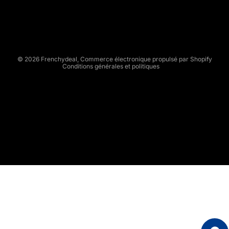
Conditions d’utilisation
D
Politique d’expédition
E
Conditions générales de vente
A
L
Mentions légales
© 2026
Frenchydeal
,
Commerce électronique propulsé par Shopify
Conditions générales et politiques