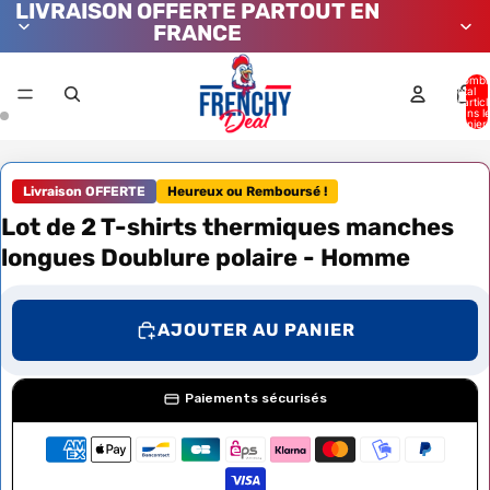
LIVRAISON OFFERTE PARTOUT EN
FRANCE
Nombr
total
d’artic
dans l
panier:
Livraison OFFERTE
Heureux ou Remboursé !
Lot de 2 T-shirts thermiques manches
longues Doublure polaire - Homme
AJOUTER AU PANIER
Paiements sécurisés