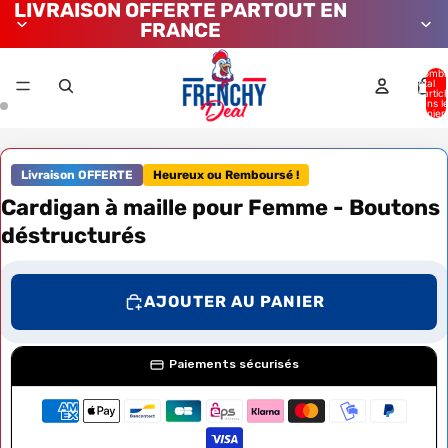
LIVRAISON OFFERTE PARTOUT EN
FRANCE
Nombr
total
d’artic
dans l
panier:
Livraison OFFERTE
Heureux ou Remboursé !
Cardigan à maille pour Femme - Boutons
déstructurés
AJOUTER AU PANIER
Paiements sécurisés