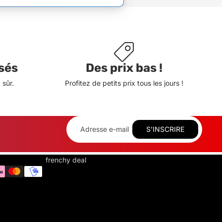
sés
Des prix bas !
sûr.
Profitez de petits prix tous les jours !
S’INSCRIRE
frenchy deal
F
R
E
N
C