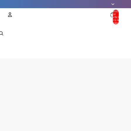
Nombre
total
d’articles
dans le
panier: 0
Compte
AUTRES OPTIONS DE CONNEXION
Commandes
Profil