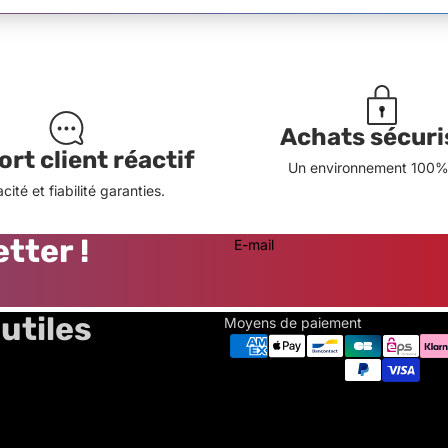
Achats sécuri
rt client réactif
Un environnement 100% 
acité et fiabilité garanties.
tter !
E-mail
utiles
Moyens de paiement
Politique de remboursement