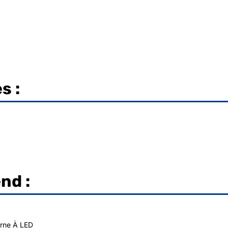
s :
nd :
erne À LED