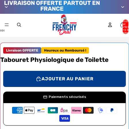
LIVRAISON OFFERTE PARTOUT EN
FRANCE
Nombr
total
d’artic
dans l
panier:
Livraison OFFERTE
Heureux ou Remboursé !
Tabouret Physiologique de Toilette
AJOUTER AU PANIER
Paiements sécurisés