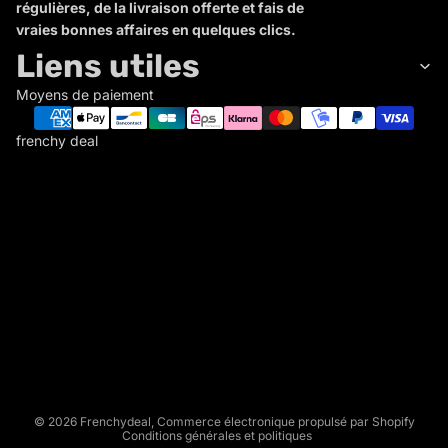
régulières, de la livraison offerte et fais de
vraies bonnes affaires en quelques clics.
Liens utiles
Moyens de paiement
frenchy deal
F
R
E
N
C
Politique de remboursement
H
Politique de confidentialité
Y
Conditions d’utilisation
D
Politique d’expédition
E
Conditions générales de vente
A
L
Mentions légales
© 2026
Frenchydeal
,
Commerce électronique propulsé par Shopify
Conditions générales et politiques