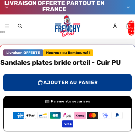
LIVRAISON OFFERTE PARTOUT EN
FRANCE
Nombr
total
d’artic
dans l
panier:
Livraison OFFERTE
Heureux ou Remboursé !
Sandales plates bride orteil - Cuir PU
AJOUTER AU PANIER
Paiements sécurisés