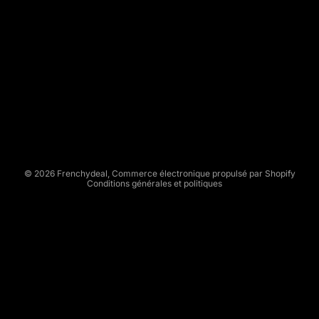
R
E
N
C
Politique de remboursement
H
Politique de confidentialité
Y
Conditions d’utilisation
D
Politique d’expédition
E
Conditions générales de vente
A
L
Mentions légales
© 2026
Frenchydeal
,
Commerce électronique propulsé par Shopify
Conditions générales et politiques