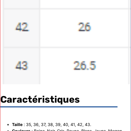
Caractéristiques
Taille
: 35, 36, 37, 38, 39, 40, 41, 42, 43.
Couleurs
: Beige, Noir, Gris, Rouge, Blanc, Jaune, Marron .