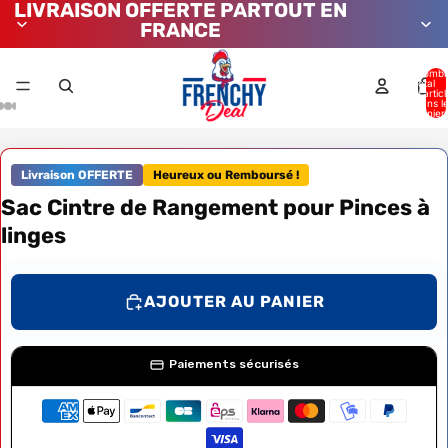
LIVRAISON OFFERTE PARTOUT EN
FRANCE
Nombr
total
d’artic
dans l
panier:
Livraison OFFERTE
Heureux ou Remboursé !
Sac Cintre de Rangement pour Pinces à
linges
AJOUTER AU PANIER
Paiements sécurisés