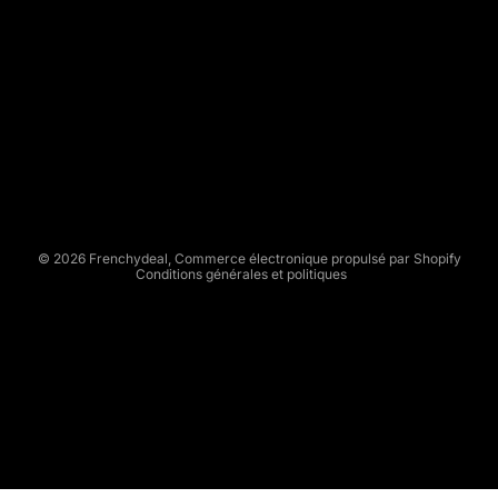
R
E
N
C
Politique de remboursement
H
Politique de confidentialité
Y
Conditions d’utilisation
D
Politique d’expédition
E
Conditions générales de vente
A
L
Mentions légales
© 2026
Frenchydeal
,
Commerce électronique propulsé par Shopify
Conditions générales et politiques