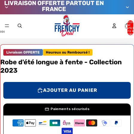
LIVRAISON OFFERTE PARTOUT EN
FRANCE
Nombr
total
d’artic
dans l
panier:
Livraison OFFERTE
Heureux ou Remboursé !
Robe d'été longue à fente - Collection
2023
AJOUTER AU PANIER
Paiements sécurisés