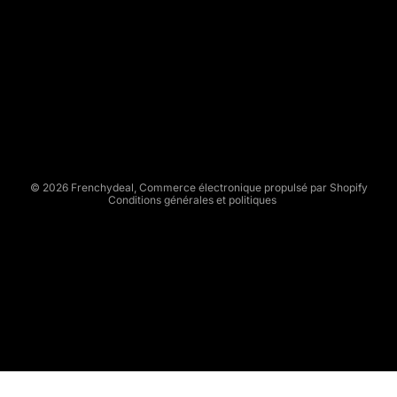
E
N
C
Politique de remboursement
H
Politique de confidentialité
Y
Conditions d’utilisation
D
Politique d’expédition
E
Conditions générales de vente
A
L
Mentions légales
© 2026
Frenchydeal
,
Commerce électronique propulsé par Shopify
Conditions générales et politiques