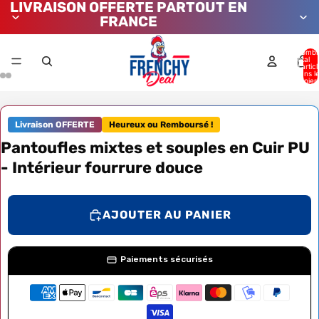
LIVRAISON OFFERTE PARTOUT EN
FRANCE
Nombr
total
d’artic
dans l
panier:
Livraison OFFERTE
Heureux ou Remboursé !
Pantoufles mixtes et souples en Cuir PU
- Intérieur fourrure douce
AJOUTER AU PANIER
Paiements sécurisés