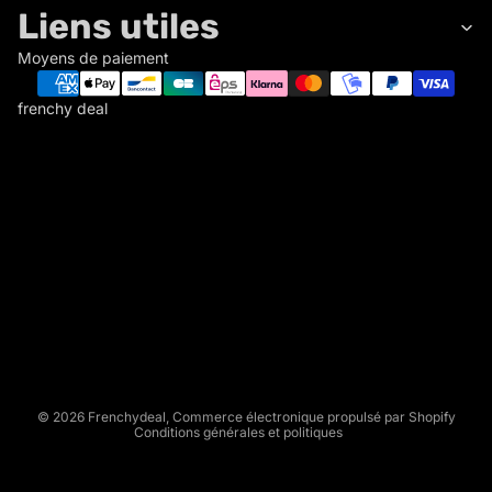
Liens utiles
Moyens de paiement
frenchy deal
F
R
E
N
C
Politique de remboursement
H
Politique de confidentialité
Y
Conditions d’utilisation
D
Politique d’expédition
E
Conditions générales de vente
A
L
Mentions légales
© 2026
Frenchydeal
,
Commerce électronique propulsé par Shopify
Conditions générales et politiques