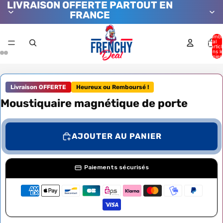
LIVRAISON OFFERTE PARTOUT EN
FRANCE
Nombr
total
d’artic
dans l
panier:
Livraison OFFERTE
Heureux ou Remboursé !
Moustiquaire magnétique de porte
AJOUTER AU PANIER
Paiements sécurisés