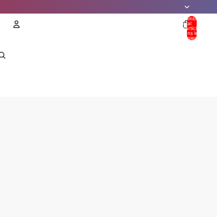
Nombre
total
d’articles
dans le
panier: 0
Compte
AUTRES OPTIONS DE CONNEXION
Commandes
Profil