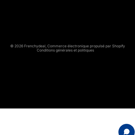
H
Politique de confidentialité
Y
Conditions d’utilisation
D
Politique d’expédition
E
Conditions générales de vente
A
L
Mentions légales
© 2026
Frenchydeal
,
Commerce électronique propulsé par Shopify
Conditions générales et politiques