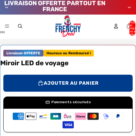
LIVRAISON OFFERTE PARTOUT EN
FRANCE
Nombr
total
d’artic
dans l
panier:
Livraison OFFERTE
Heureux ou Remboursé !
Miroir LED de voyage
AJOUTER AU PANIER
Paiements sécurisés