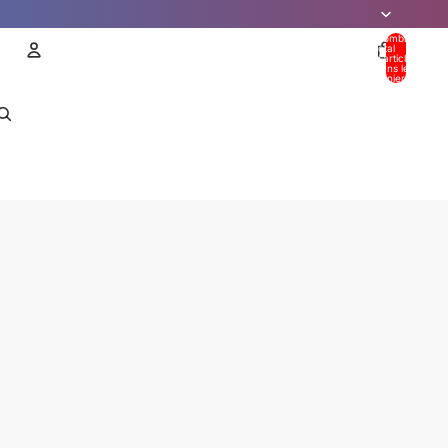
Nombre
total
d’articles
dans le
panier: 0
Compte
AUTRES OPTIONS DE CONNEXION
Commandes
Profil