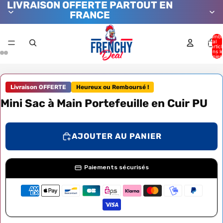
LIVRAISON OFFERTE PARTOUT EN
FRANCE
Nombr
total
d’artic
dans l
panier:
Livraison OFFERTE
Heureux ou Remboursé !
Mini Sac à Main Portefeuille en Cuir PU
AJOUTER AU PANIER
Paiements sécurisés