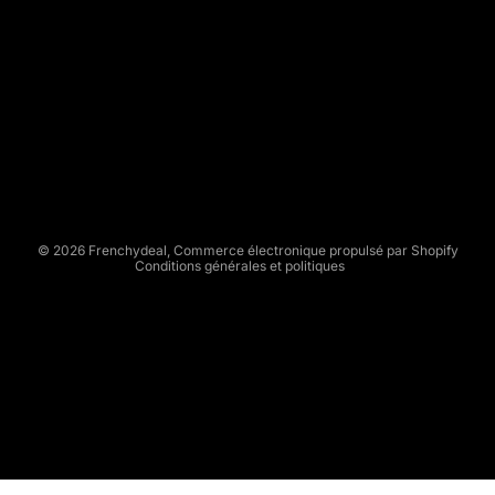
E
N
C
Politique de remboursement
H
Politique de confidentialité
Y
Conditions d’utilisation
D
Politique d’expédition
E
Conditions générales de vente
A
L
Mentions légales
© 2026
Frenchydeal
,
Commerce électronique propulsé par Shopify
Conditions générales et politiques