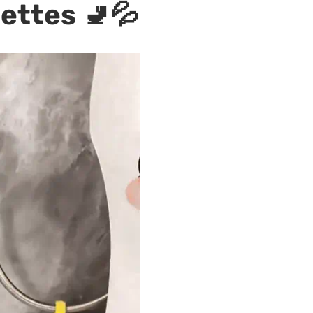
lettes 🚽💦