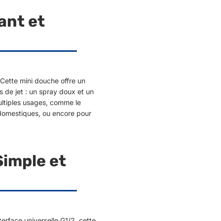
ant et
 Cette mini douche offre un
de jet : un spray doux et un
ultiples usages, comme le
domestiques, ou encore pour
 Simple et
terface universelle G1/2, cette