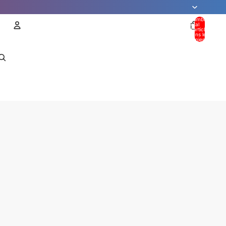
Nombre
total
d’articles
dans le
panier: 0
Compte
AUTRES OPTIONS DE CONNEXION
Commandes
Profil