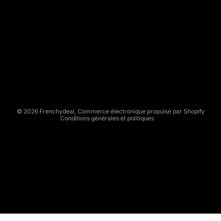
E
N
C
Politique de remboursement
H
Politique de confidentialité
Y
Conditions d’utilisation
D
Politique d’expédition
E
Conditions générales de vente
A
L
Mentions légales
© 2026
Frenchydeal
,
Commerce électronique propulsé par Shopify
Conditions générales et politiques