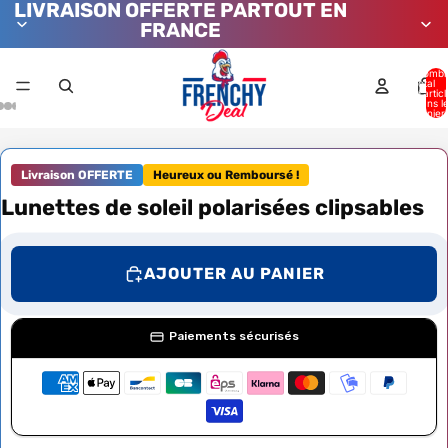
LIVRAISON OFFERTE PARTOUT EN
FRANCE
Nombr
total
d’artic
dans l
panier:
Livraison OFFERTE
Heureux ou Remboursé !
Lunettes de soleil polarisées clipsables
AJOUTER AU PANIER
Paiements sécurisés