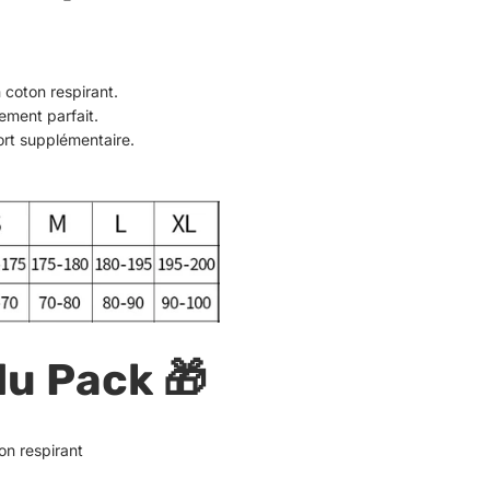
 coton respirant.
tement parfait.
ort supplémentaire.
du Pack
🎁
on respirant