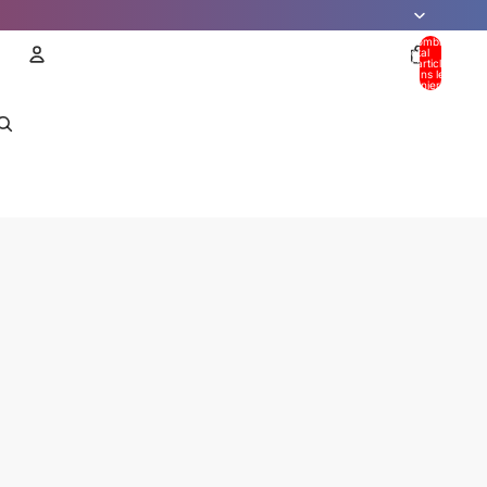
Nombre
total
d’articles
dans le
panier: 0
Compte
AUTRES OPTIONS DE CONNEXION
Commandes
Profil