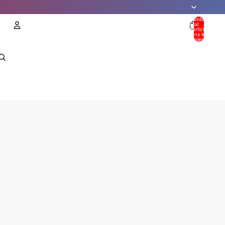
Nombre
total
d’articles
dans le
panier: 0
Compte
AUTRES OPTIONS DE CONNEXION
Commandes
Profil