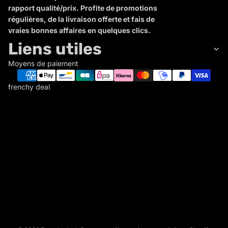
rapport qualité/prix. Profite de promotions
régulières, de la livraison offerte et fais de
vraies bonnes affaires en quelques clics.
Liens utiles
Moyens de paiement
frenchy deal
F
R
E
N
C
Politique de remboursement
H
Politique de confidentialité
Y
Conditions d’utilisation
D
Politique d’expédition
E
Conditions générales de vente
A
L
Mentions légales