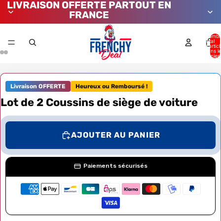
LIVRAISON OFFERTE PARTOUT EN
FRANCE
Nombr
total
d’artic
dans l
panier:
Livraison OFFERTE
Heureux ou Remboursé !
Lot de 2 Coussins de siège de voiture
AJOUTER AU PANIER
Paiements sécurisés