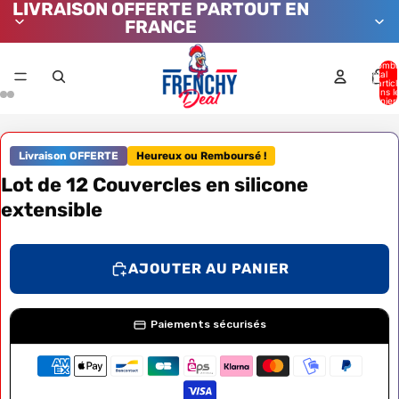
LIVRAISON OFFERTE PARTOUT EN
FRANCE
Nombr
total
d’artic
dans l
panier:
Livraison OFFERTE
Heureux ou Remboursé !
Lot de 12 Couvercles en silicone
extensible
AJOUTER AU PANIER
Paiements sécurisés