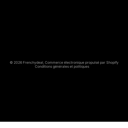
E
N
C
Politique de remboursement
H
Politique de confidentialité
Y
Conditions d’utilisation
D
Politique d’expédition
E
Conditions générales de vente
A
L
Mentions légales
© 2026
Frenchydeal
,
Commerce électronique propulsé par Shopify
Conditions générales et politiques