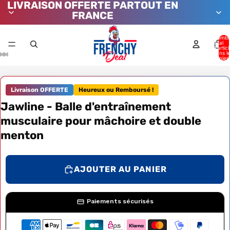
LIVRAISON OFFERTE PARTOUT EN
FRANCE
Nombr
total
d’artic
dans l
panier:
Livraison OFFERTE
Heureux ou Remboursé !
Jawline - Balle d'entraînement
musculaire pour mâchoire et double
menton
AJOUTER AU PANIER
Paiements sécurisés