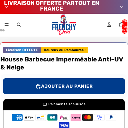
LIVRAISON OFFERTE PARTOUT EN
FRANCE
Nombr
total
d’artic
dans l
panier:
Livraison OFFERTE
Heureux ou Remboursé !
Housse Barbecue Imperméable Anti-UV
& Neige
AJOUTER AU PANIER
Paiements sécurisés