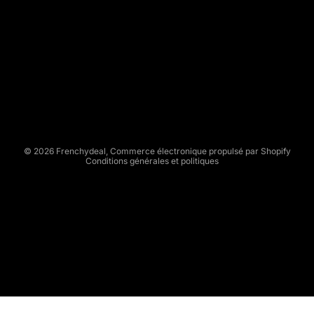
E
N
C
Politique de remboursement
H
Politique de confidentialité
Y
Conditions d’utilisation
D
Politique d’expédition
E
Conditions générales de vente
A
L
Mentions légales
© 2026
Frenchydeal
,
Commerce électronique propulsé par Shopify
Conditions générales et politiques