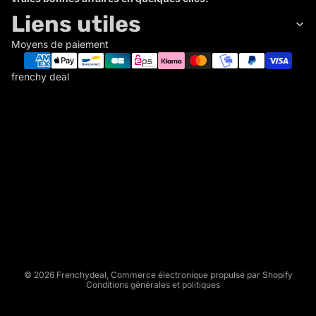
Liens utiles
Moyens de paiement
frenchy deal
F
R
E
N
C
Politique de remboursement
H
Politique de confidentialité
Y
Conditions d’utilisation
D
Politique d’expédition
E
Conditions générales de vente
A
L
Mentions légales
© 2026
Frenchydeal
,
Commerce électronique propulsé par Shopify
Conditions générales et politiques