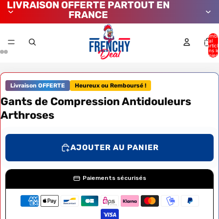
LIVRAISON OFFERTE PARTOUT EN
FRANCE
Nombr
total
d’artic
dans l
panier:
Livraison OFFERTE
Heureux ou Remboursé !
Gants de Compression Antidouleurs
Arthroses
AJOUTER AU PANIER
Paiements sécurisés