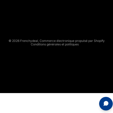
H
Politique de confidentialité
Y
Conditions d’utilisation
D
Politique d’expédition
E
Conditions générales de vente
A
L
Mentions légales
© 2026
Frenchydeal
,
Commerce électronique propulsé par Shopify
Conditions générales et politiques