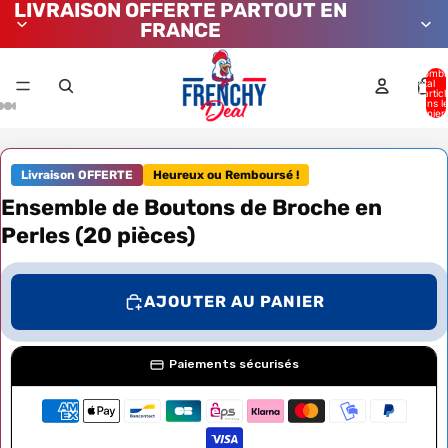
LIVRAISON OFFERTE PARTOUT EN
FRANCE
Nombr
total
d’artic
dans l
panier:
Livraison OFFERTE
Heureux ou Remboursé !
Ensemble de Boutons de Broche en
Perles (20 pièces)
AJOUTER AU PANIER
Paiements sécurisés