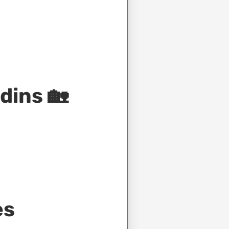
dins 🏡
es