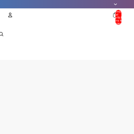
Nombre
total
d’articles
dans le
panier: 0
Compte
AUTRES OPTIONS DE CONNEXION
Commandes
Profil