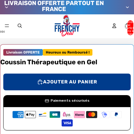
LIVRAISON OFFERTE PARTOUT EN
FRANCE
Nombr
total
d’artic
dans l
panier:
Livraison OFFERTE
Heureux ou Remboursé !
Coussin Thérapeutique en Gel
AJOUTER AU PANIER
Paiements sécurisés