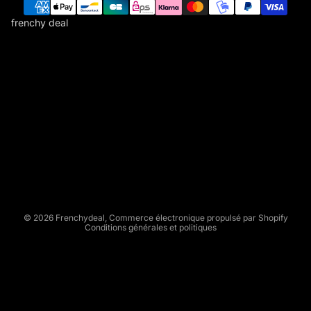
frenchy deal
F
R
E
N
C
Politique de remboursement
H
Politique de confidentialité
Y
Conditions d’utilisation
D
Politique d’expédition
E
Conditions générales de vente
A
L
Mentions légales
© 2026
Frenchydeal
,
Commerce électronique propulsé par Shopify
Conditions générales et politiques