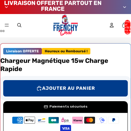
LIVRAISON OFFERTE PARTOUT EN
FRANCE
Nombr
total
d’artic
dans l
panier:
Livraison OFFERTE
Heureux ou Remboursé !
Chargeur Magnétique 15w Charge
Rapide
AJOUTER AU PANIER
Paiements sécurisés