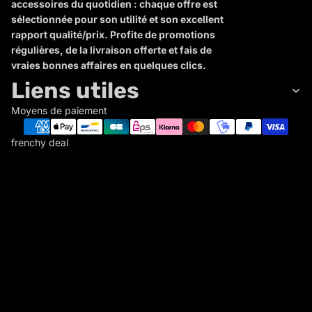
accessoires du quotidien : chaque offre est
sélectionnée pour son utilité et son excellent
rapport qualité/prix. Profite de promotions
régulières, de la livraison offerte et fais de
vraies bonnes affaires en quelques clics.
Liens utiles
Moyens de paiement
frenchy deal
F
R
E
N
C
Politique de remboursement
H
Politique de confidentialité
Y
Conditions d’utilisation
D
Politique d’expédition
E
Conditions générales de vente
A