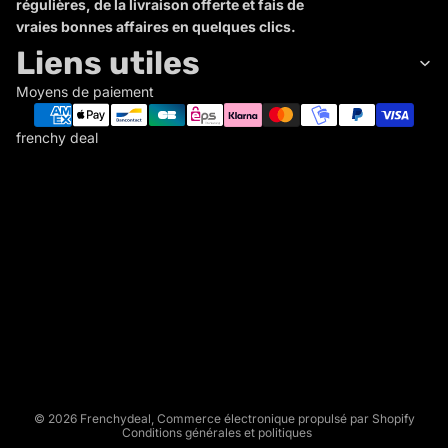
régulières, de la livraison offerte et fais de
vraies bonnes affaires en quelques clics.
Liens utiles
Moyens de paiement
frenchy deal
F
R
E
N
C
Politique de remboursement
H
Politique de confidentialité
Y
Conditions d’utilisation
D
Politique d’expédition
E
Conditions générales de vente
A
L
Mentions légales
© 2026
Frenchydeal
,
Commerce électronique propulsé par Shopify
Conditions générales et politiques