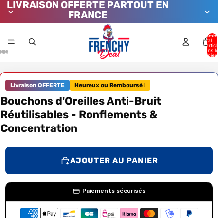
LIVRAISON OFFERTE PARTOUT EN
FRANCE
Nombr
total
d’artic
dans l
panier:
Livraison OFFERTE
Heureux ou Remboursé !
Bouchons d'Oreilles Anti-Bruit
Réutilisables - Ronflements &
Concentration
AJOUTER AU PANIER
Paiements sécurisés