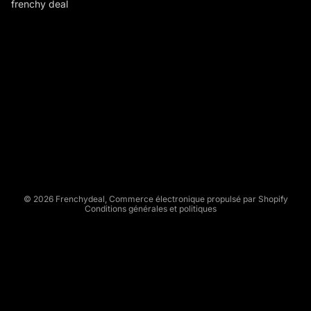
frenchy deal
F
R
E
N
C
Politique de remboursement
H
Politique de confidentialité
Y
Conditions d’utilisation
D
Politique d’expédition
E
Conditions générales de vente
A
L
Mentions légales
© 2026
Frenchydeal
,
Commerce électronique propulsé par Shopify
Conditions générales et politiques