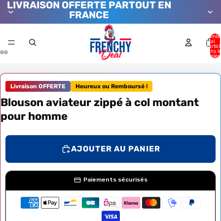
LIVRAISON OFFERTE PARTOUT EN
FRANCE
Nombr
total
d’artic
dans l
panier:
Livraison OFFERTE
Heureux ou Remboursé !
Blouson aviateur zippé à col montant
pour homme
AJOUTER AU PANIER
Paiements sécurisés