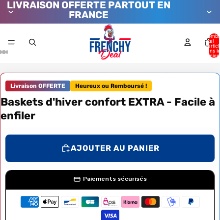
LIVRAISON OFFERTE PARTOUT EN
FRANCE
Nombr
total
d’artic
dans l
panier:
Livraison OFFERTE
Heureux ou Remboursé !
Baskets d'hiver confort EXTRA - Facile à
enfiler
AJOUTER AU PANIER
Paiements sécurisés