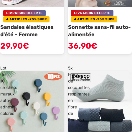
LIVRAISON OFFERTE
LIVRAISON OFFERTE
4 ARTICLES -25% SUPP
4 ARTICLES -25% SUPP
Sandales élastiques
Sonnette sans-fil auto-
d'été - Femme
alimentée
29,90€
36,90€
Lot
5x
de
Paire
10
de
crochets
socquettes
muraux
respirantes
auto-
en
adhésifs
fibre
colorés
de
bambou