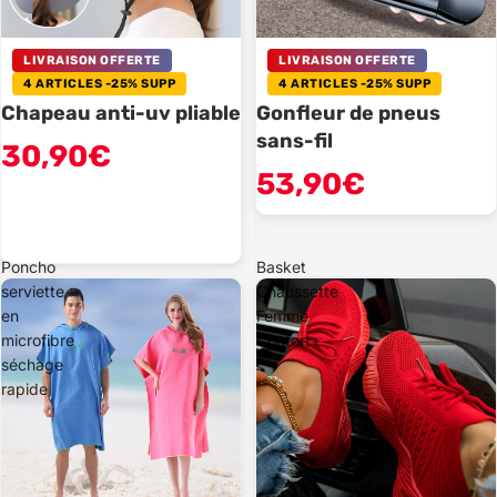
LIVRAISON OFFERTE
LIVRAISON OFFERTE
4 ARTICLES -25% SUPP
4 ARTICLES -25% SUPP
Chapeau anti-uv pliable
Gonfleur de pneus
sans-fil
30,90€
53,90€
Poncho
Basket
serviette
Chaussette
en
Femme
microfibre
Confort+
séchage
rapide