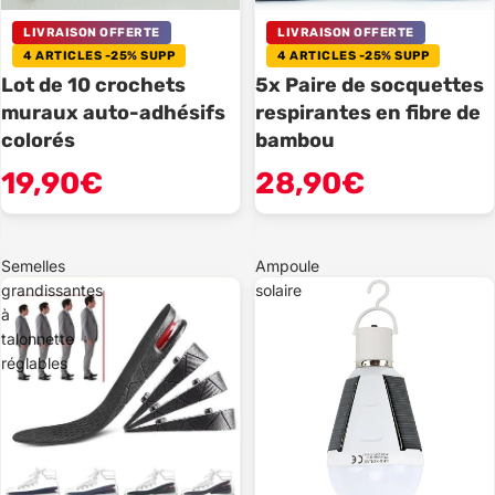
LIVRAISON OFFERTE
LIVRAISON OFFERTE
4 ARTICLES -25% SUPP
4 ARTICLES -25% SUPP
Lot de 10 crochets
5x Paire de socquettes
muraux auto-adhésifs
respirantes en fibre de
colorés
bambou
19,90€
28,90€
Semelles
Ampoule
grandissantes
solaire
à
talonnette
réglables