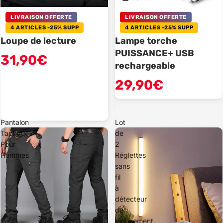
LIVRAISON OFFERTE
LIVRAISON OFFERTE
4 ARTICLES -25% SUPP
4 ARTICLES -25% SUPP
Loupe de lecture
Lampe torche
PUISSANCE+ USB
31,90€
rechargeable
29,90€
Pantalon
Lot
Tactique
de
Pour
2
Hommes
Réglettes
sans
fil
à
détecteur
de
mouvement