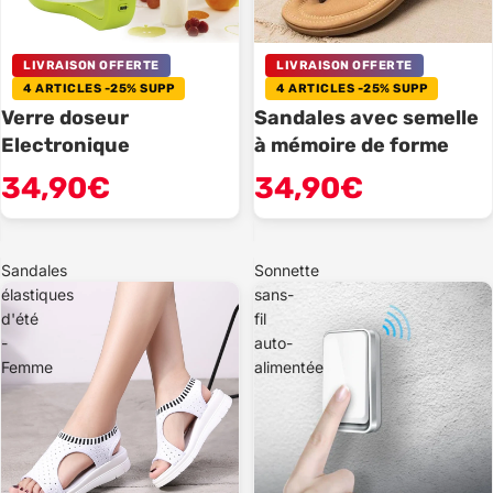
LIVRAISON OFFERTE
LIVRAISON OFFERTE
4 ARTICLES -25% SUPP
4 ARTICLES -25% SUPP
Verre doseur
Sandales avec semelle
Electronique
à mémoire de forme
34,90€
34,90€
Sandales
Sonnette
élastiques
sans-
d'été
fil
-
auto-
Femme
alimentée