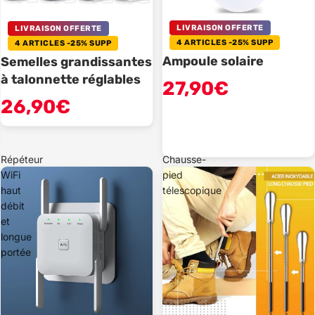
LIVRAISON OFFERTE
LIVRAISON OFFERTE
4 ARTICLES -25% SUPP
4 ARTICLES -25% SUPP
Ampoule solaire
Semelles grandissantes
à talonnette réglables
27,90€
26,90€
Répéteur
Chausse-
WiFi
pied
haut
télescopique
débit
et
longue
portée