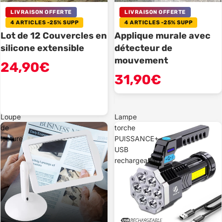
LIVRAISON OFFERTE
LIVRAISON OFFERTE
4 ARTICLES -25% SUPP
4 ARTICLES -25% SUPP
Lot de 12 Couvercles en
Applique murale avec
silicone extensible
détecteur de
mouvement
24,90€
31,90€
Loupe
Lampe
de
torche
lecture
PUISSANCE+
USB
rechargeable