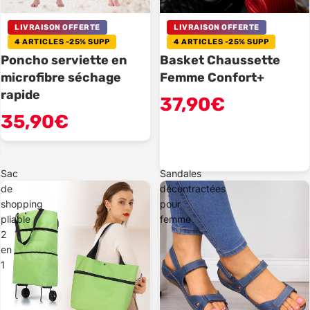
LIVRAISON OFFERTE
LIVRAISON OFFERTE
4 ARTICLES -25% SUPP
4 ARTICLES -25% SUPP
Poncho serviette en
Basket Chaussette
microfibre séchage
Femme Confort+
rapide
37,90€
35,90€
Sac
Sandales
de
décontractées
shopping
pour
pliable
femme
2
en
1