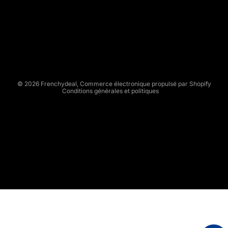
Politique de remboursement
H
Politique de confidentialité
Y
Conditions d’utilisation
D
Politique d’expédition
E
Conditions générales de vente
A
L
Mentions légales
© 2026
Frenchydeal
,
Commerce électronique propulsé par Shopify
Conditions générales et politiques