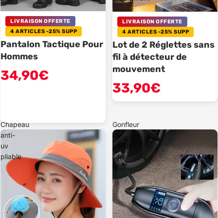
LIVRAISON OFFERTE
LIVRAISON OFFERTE
4 ARTICLES -25% SUPP
4 ARTICLES -25% SUPP
Pantalon Tactique Pour
Lot de 2 Réglettes sans
Hommes
fil à détecteur de
mouvement
34,90€
33,90€
Chapeau
Gonfleur
anti-
de
uv
pneus
pliable
sans-
fil