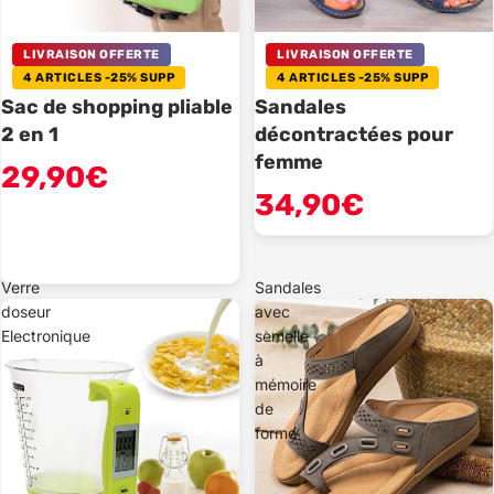
LIVRAISON OFFERTE
LIVRAISON OFFERTE
4 ARTICLES -25% SUPP
4 ARTICLES -25% SUPP
Sac de shopping pliable
Sandales
2 en 1
décontractées pour
femme
29,90€
34,90€
Verre
Sandales
doseur
avec
Electronique
semelle
à
mémoire
de
forme