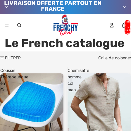
LIVRAISON OFFERTE PARTOUT EN
FRANCE
Nombr
total
d’artic
dans l
panier:
Le French catalogue
FILTRER
Grille de colonne
Coussin
Chemisette
Thérapeutique
homme
en
col
Gel
mao