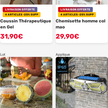
LIVRAISON OFFERTE
LIVRAISON OFFERTE
4 ARTICLES -25% SUPP
4 ARTICLES -25% SUPP
Coussin Thérapeutique
Chemisette homme col
en Gel
mao
31,90€
29,90€
Lot
Applique
de
murale
12
avec
Couvercles
détecteur
en
de
silicone
mouvement
extensible