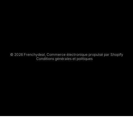
C
Politique de remboursement
H
Politique de confidentialité
Y
Conditions d’utilisation
D
Politique d’expédition
E
Conditions générales de vente
A
L
Mentions légales
© 2026
Frenchydeal
,
Commerce électronique propulsé par Shopify
Conditions générales et politiques