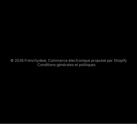
N
C
Politique de remboursement
H
Politique de confidentialité
Y
Conditions d’utilisation
D
Politique d’expédition
E
Conditions générales de vente
A
L
Mentions légales
© 2026
Frenchydeal
,
Commerce électronique propulsé par Shopify
Conditions générales et politiques