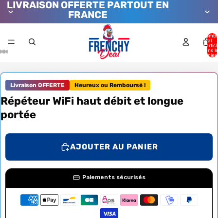
LIVRAISON OFFERTE PARTOUT EN
FRANCE
Nombr
total
d’artic
dans l
panier:
Livraison OFFERTE
Heureux ou Remboursé !
Répéteur WiFi haut débit et longue
portée
AJOUTER AU PANIER
Paiements sécurisés